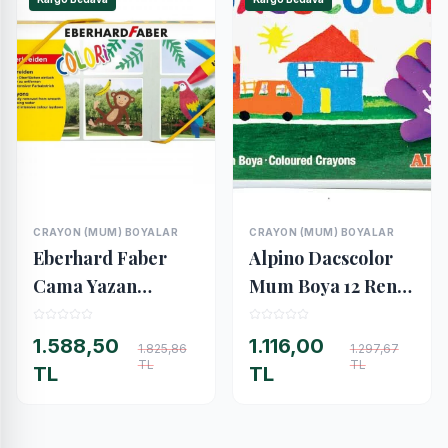
CRAYON (MUM) BOYALAR
CRAYON (MUM) BOYALAR
İNCELE
İNCELE
Eberhard Faber
Alpino Dacscolor
Cama Yazan
Mum Boya 12 Renk
Mumlu Pastel Boya
Plastik Çantalı
12 Renk
1.588,50
1.116,00
1.825,86
1.297,67
TL
TL
TL
TL