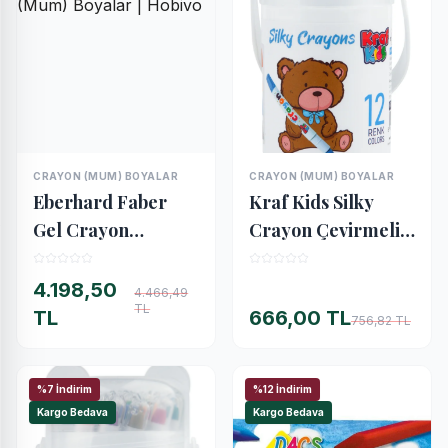
CRAYON (MUM) BOYALAR
CRAYON (MUM) BOYALAR
İNCELE
İNCELE
Eberhard Faber
Kraf Kids Silky
Gel Crayon
Crayon Çevirmeli
Sulandırılabilir Jel
Mum Pastel Boya
Mum Boya 12 Renk
12 Renk
4.198,50
4.466,49
TL
Basic & Metallic
TL
666,00 TL
756,82 TL
%7 İndirim
%12 İndirim
Kargo Bedava
Kargo Bedava