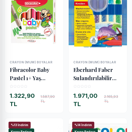
CRAYON (MUM) BOYALAR
CRAYON (MUM) BOYALAR
İNCELE
İNCELE
Fibracolor Baby
Eberhard Faber
Pastel 1+ Yaş
Sulandırılabilir
Bebekler İçin Kalın
Mumlu Pastel Boya
Pastel Kalem 6
10 Renk
1.322,90
1.971,00
1.587,90
2.165,93
TL
TL
Renk
TL
TL
%13 İndirim
%14 İndirim
Kargo Bedava
Kargo Bedava