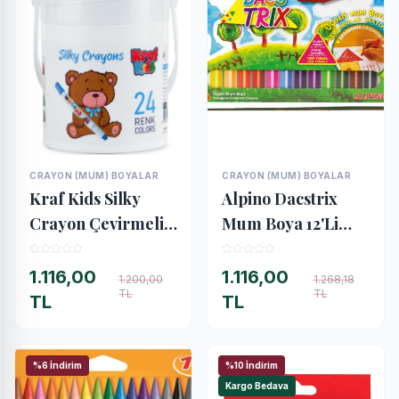
CRAYON (MUM) BOYALAR
CRAYON (MUM) BOYALAR
İNCELE
İNCELE
Kraf Kids Silky
Alpino Dacstrix
Crayon Çevirmeli
Mum Boya 12'Li
Mum Pastel Boya
Çantalı (ALP-DA-
24 Renk
125)
1.116,00
1.116,00
1.200,00
1.268,18
TL
TL
TL
TL
%6 İndirim
%10 İndirim
Kargo Bedava