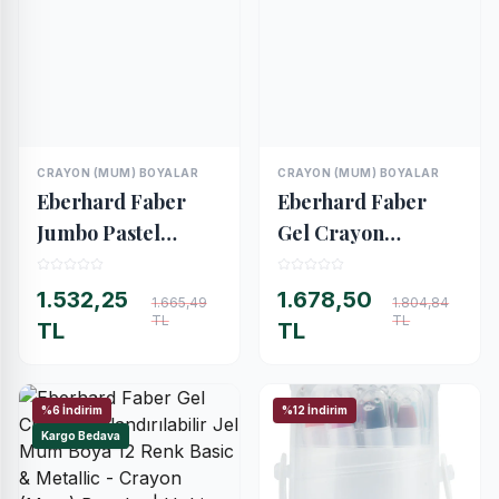
CRAYON (MUM) BOYALAR
CRAYON (MUM) BOYALAR
İNCELE
İNCELE
Eberhard Faber
Eberhard Faber
Jumbo Pastel
Gel Crayon
Kalemi 6 Renk
Sulandırılabilir Jel
Mum Boya 6 Renk
1.532,25
1.678,50
1.665,49
1.804,84
TL
TL
Basic
TL
TL
%6 İndirim
%12 İndirim
Kargo Bedava