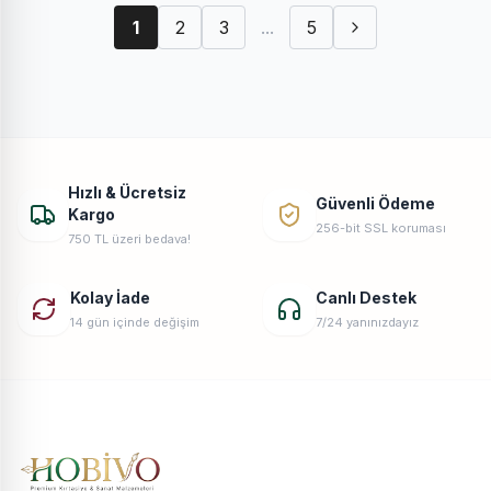
1
2
3
...
5
Hızlı & Ücretsiz
Güvenli Ödeme
Kargo
256-bit SSL koruması
750 TL üzeri bedava!
Kolay İade
Canlı Destek
14 gün içinde değişim
7/24 yanınızdayız