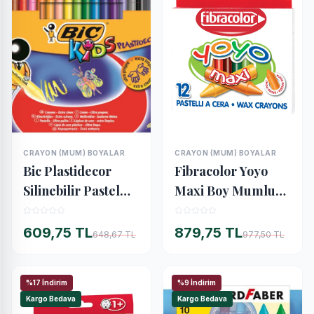
CRAYON (MUM) BOYALAR
CRAYON (MUM) BOYALAR
İNCELE
İNCELE
Bic Plastidecor
Fibracolor Yoyo
Silinebilir Pastel
Maxi Boy Mumlu
Boya 18 Renk
Pastel Kalem 12
Karton Kutu
Renk
609,75 TL
879,75 TL
648,67 TL
977,50 TL
(8297714)
%17 İndirim
%9 İndirim
Kargo Bedava
Kargo Bedava