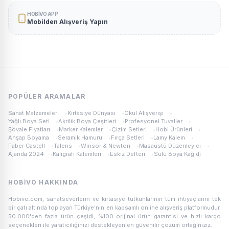
HOBIVO APP
Mobilden Alışveriş Yapın
POPÜLER ARAMALAR
Sanat Malzemeleri
•
Kırtasiye Dünyası
•
Okul Alışverişi
•
Yağlı Boya Seti
•
Akrilik Boya Çeşitleri
•
Profesyonel Tuvaller
•
Şövale Fiyatları
•
Marker Kalemler
•
Çizim Setleri
•
Hobi Ürünleri
•
Ahşap Boyama
•
Seramik Hamuru
•
Fırça Setleri
•
Lamy Kalem
•
Faber Castell
•
Talens
•
Winsor & Newton
•
Masaüstü Düzenleyici
•
Ajanda 2024
•
Kaligrafi Kalemleri
•
Eskiz Defteri
•
Sulu Boya Kağıdı
HOBIVO HAKKINDA
Hobivo.com, sanatseverlerin ve kırtasiye tutkunlarının tüm ihtiyaçlarını tek
bir çatı altında toplayan Türkiye'nin en kapsamlı online alışveriş platformudur.
50.000'den fazla ürün çeşidi, %100 orijinal ürün garantisi ve hızlı kargo
seçenekleri ile yaratıcılığınızı destekleyen en güvenilir çözüm ortağınızız.