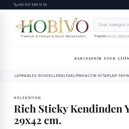
+90 537 296 12 55
Popüler:
Akrilik Setler
Es
BAHCESEHİR
UGUR
ÇİZİ
ME
ADEL
AFRA
ALEX SCHOELLER
ALFA
ALPINO
ALTIN KITAPLAR YAYIN
KOLEKSIYON
Rich Sticky Kendinden Y
29x42 cm.