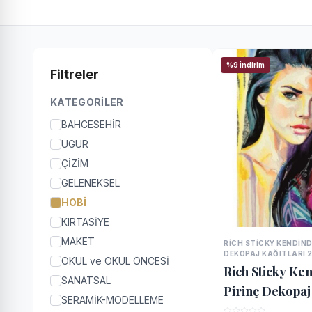
%9 İndirim
Filtreler
KATEGORILER
BAHCESEHİR
UGUR
ÇİZİM
GELENEKSEL
HOBİ
KIRTASİYE
MAKET
RICH STICKY KENDIND
DEKOPAJ KAĞITLARI 
OKUL ve OKUL ÖNCESİ
Rich Sticky Ke
SANATSAL
Pirinç Dekopaj
SERAMİK-MODELLEME
2213