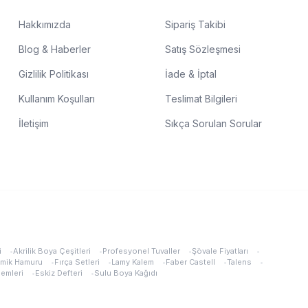
Hakkımızda
Sipariş Takibi
Blog & Haberler
Satış Sözleşmesi
Gizlilik Politikası
İade & İptal
Kullanım Koşulları
Teslimat Bilgileri
İletişim
Sıkça Sorulan Sorular
i
•
Akrilik Boya Çeşitleri
•
Profesyonel Tuvaller
•
Şövale Fiyatları
•
mik Hamuru
•
Fırça Setleri
•
Lamy Kalem
•
Faber Castell
•
Talens
•
lemleri
•
Eskiz Defteri
•
Sulu Boya Kağıdı