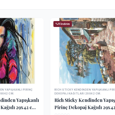
%11 İndirim
EN YAPIŞKANLI PIRINÇ
RICH STICKY KENDINDEN YAPIŞKANLI PIR
İNCELE
İNCELE
29X42 CM.
DEKOPAJ KAĞITLARI 29X42 CM.
ndinden Yapışkanlı
Rich Sticky Kendinden Yapış
 Kağıdı 29x42 cm.
Pirinç Dekopaj Kağıdı 29x4
2421