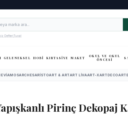
kiz Defteri
Tuval
OKUL VE OKUL
M
GELENEKSEL
HOBİ
KIRTASİYE
MAKET
S
ÖNCESİ
EVI
AMOS
ARCHES
ARISTO
ART & ART
ART LIVA
ART-X
ARTDECO
ARTE
apışkanlı Pirinç Dekopaj K