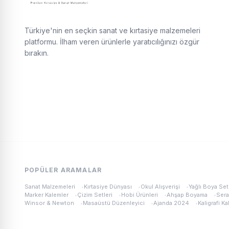
Türkiye'nin en seçkin sanat ve kırtasiye malzemeleri
platformu. İlham veren ürünlerle yaratıcılığınızı özgür
bırakın.
POPÜLER ARAMALAR
Sanat Malzemeleri
•
Kırtasiye Dünyası
•
Okul Alışverişi
•
Yağlı Boya Set
Marker Kalemler
•
Çizim Setleri
•
Hobi Ürünleri
•
Ahşap Boyama
•
Sera
Winsor & Newton
•
Masaüstü Düzenleyici
•
Ajanda 2024
•
Kaligrafi Ka