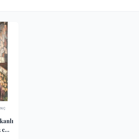
INÇ
kanlı
2 cm.