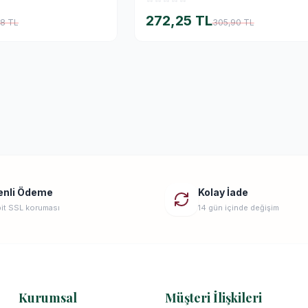
272,25 TL
18 TL
305,90 TL
enli Ödeme
Kolay İade
it SSL koruması
14 gün içinde değişim
Kurumsal
Müşteri İlişkileri