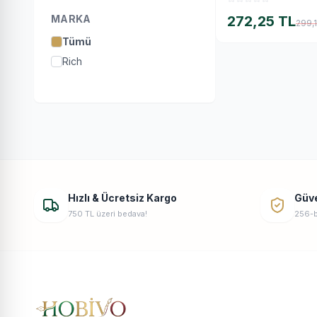
MARKA
272,25 TL
299,
Tümü
Rich
Hızlı & Ücretsiz Kargo
Güv
750 TL üzeri bedava!
256-b