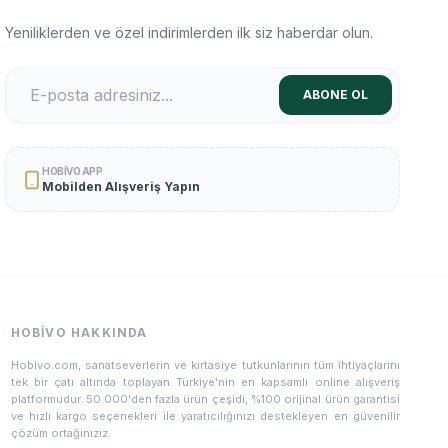
Yeniliklerden ve özel indirimlerden ilk siz haberdar olun.
ABONE OL
HOBIVO APP
Mobilden Alışveriş Yapın
HOBIVO HAKKINDA
Hobivo.com, sanatseverlerin ve kırtasiye tutkunlarının tüm ihtiyaçlarını
tek bir çatı altında toplayan Türkiye'nin en kapsamlı online alışveriş
platformudur. 50.000'den fazla ürün çeşidi, %100 orijinal ürün garantisi
ve hızlı kargo seçenekleri ile yaratıcılığınızı destekleyen en güvenilir
çözüm ortağınızız.