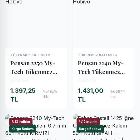
TÜKENMEZ KALEMLER
TÜKENMEZ KALEMLER
İNCELE
İNCELE
Pensan 2250 My-
Pensan 2240 My-
Tech Tükenmez
Tech Tükenmez
Kalem 1.0 mm 60'lı
Kalem 0.7 mm 60'lı
Kutu KIRMIZI
Kutu SİYAH
1.397,25
1.431,00
1.518,75
1.626,14
TL
TL
TL
TL
%13 İndirim
%12 İndirim
Kargo Bedava
Kargo Bedava