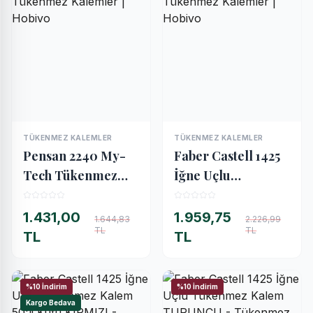
TÜKENMEZ KALEMLER
TÜKENMEZ KALEMLER
İNCELE
İNCELE
Pensan 2240 My-
Faber Castell 1425
Tech Tükenmez
İğne Uçlu
Kalem 0.7 mm 60'lı
Tükenmez Kalem
Kutu KIRMIZI
50'li Kutu SİYAH
1.431,00
1.959,75
1.644,83
2.226,99
TL
TL
TL
TL
%10 İndirim
%10 İndirim
Kargo Bedava