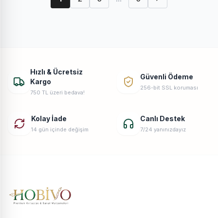
Hızlı & Ücretsiz
Güvenli Ödeme
Kargo
256-bit SSL koruması
750 TL üzeri bedava!
Kolay İade
Canlı Destek
14 gün içinde değişim
7/24 yanınızdayız