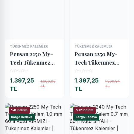
TÜKENMEZ KALEMLER
TÜKENMEZ KALEMLER
İNCELE
İNCELE
Pensan 2250 My-
Pensan 2250 My-
Tech Tükenmez
Tech Tükenmez
Kalem 1.0 mm 60'lı
Kalem 1.0 mm 60'lı
Kutu SİYAH
Kutu MAVİ
1.397,25
1.397,25
1.606,03
1.569,94
TL
TL
TL
TL
%8 İndirim
%12 İndirim
Kargo Bedava
Kargo Bedava