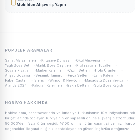
Mobilden Alışveriş Yapın
POPÜLER ARAMALAR
Sanat Malzemeleri
•
Kırtasiye Dünyası
•
Okul Alışverişi
•
Yağlı Boya Seti
•
Akrilik Boya Çeşitleri
•
Profesyonel Tuvaller
•
Şövale Fiyatları
•
Marker Kalemler
•
Çizim Setleri
•
Hobi Ürünleri
•
Ahşap Boyama
•
Seramik Hamuru
•
Fırça Setleri
•
Lamy Kalem
•
Faber Castell
•
Talens
•
Winsor & Newton
•
Masaüstü Düzenleyici
•
Ajanda 2024
•
Kaligrafi Kalemleri
•
Eskiz Defteri
•
Sulu Boya Kağıdı
HOBIVO HAKKINDA
Hobivo.com, sanatseverlerin ve kırtasiye tutkunlarının tüm ihtiyaçlarını tek
bir çatı altında toplayan Türkiye'nin en kapsamlı online alışveriş platformudur.
50.000'den fazla ürün çeşidi, %100 orijinal ürün garantisi ve hızlı kargo
seçenekleri ile yaratıcılığınızı destekleyen en güvenilir çözüm ortağınızız.