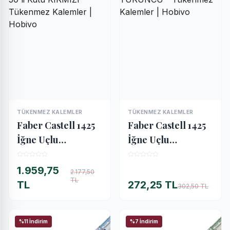
TÜKENMEZ KALEMLER
TÜKENMEZ KALEMLER
İNCELE
İNCELE
Faber Castell 1425
Faber Castell 1425
İğne Uçlu
İğne Uçlu
Tükenmez Kalem
Tükenmez Kalem
50'li Kutu KIRMIZI
TURUNCU
1.959,75
2.177,50
TL
TL
272,25 TL
302,50 TL
%11 İndirim
%7 İndirim