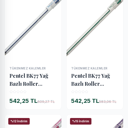
TÜKENMEZ KALEMLER
TÜKENMEZ KALEMLER
İNCELE
İNCELE
Pentel BK77 Yağ
Pentel BK77 Yağ
Bazlı Roller
Bazlı Roller
Tükenmez Kalem
Tükenmez Kalem
MAVİ
YEŞİL
542,25 TL
542,25 TL
609,27 TL
583,06 TL
%12 İndirim
%15 İndirim