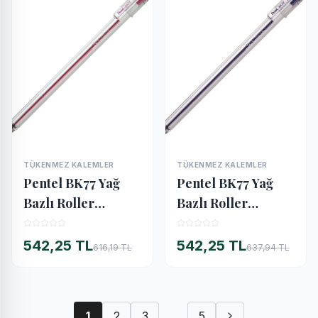
TÜKENMEZ KALEMLER
TÜKENMEZ KALEMLER
İNCELE
İNCELE
Pentel BK77 Yağ
Pentel BK77 Yağ
Bazlı Roller
Bazlı Roller
Tükenmez Kalem
Tükenmez Kalem
PEMBE
MOR
542,25 TL
542,25 TL
616,19 TL
637,94 TL
1
2
3
...
5