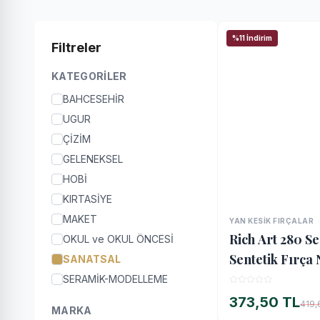
%11 İndirim
Filtreler
KATEGORILER
BAHCESEHİR
UGUR
ÇİZİM
GELENEKSEL
HOBİ
KIRTASİYE
MAKET
YAN KESIK FIRÇALAR
Rich Art 280 Se
OKUL ve OKUL ÖNCESİ
Sentetik Fırça 
SANATSAL
SERAMİK-MODELLEME
373,50 TL
419,
MARKA