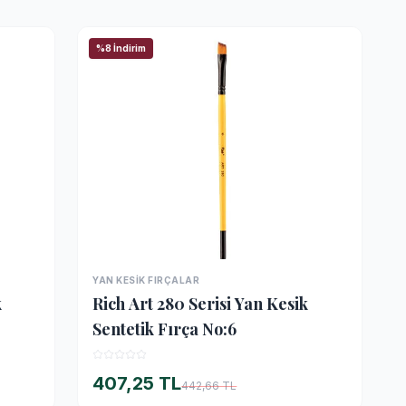
%8 İndirim
YAN KESIK FIRÇALAR
İNCELE
k
Rich Art 280 Serisi Yan Kesik
Sentetik Fırça No:6
407,25 TL
442,66 TL