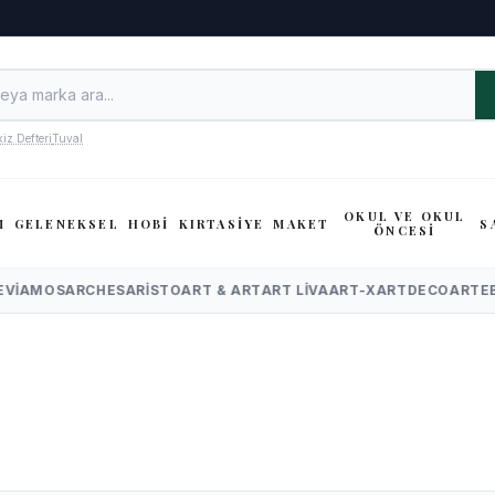
kiz Defteri
Tuval
OKUL VE OKUL
M
GELENEKSEL
HOBİ
KIRTASİYE
MAKET
S
ÖNCESİ
I
AMOS
ARCHES
ARISTO
ART & ART
ART LIVA
ART-X
ARTDECO
ARTEBE