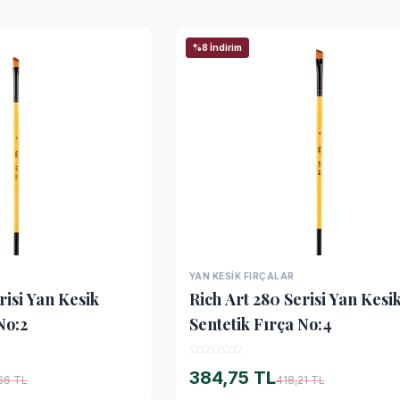
%8 İndirim
YAN KESIK FIRÇALAR
İNCELE
İNCELE
risi Yan Kesik
Rich Art 280 Serisi Yan Kesi
No:2
Sentetik Fırça No:4
384,75 TL
66 TL
418,21 TL