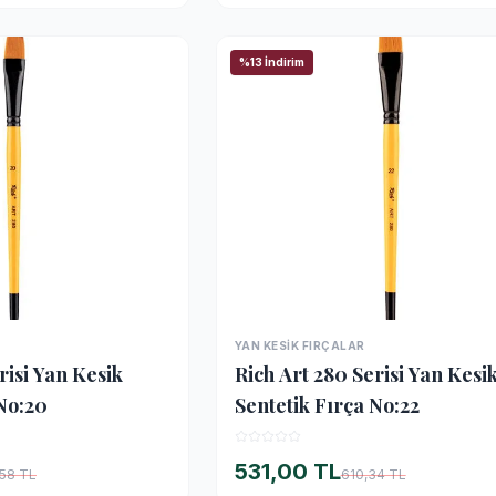
%13 İndirim
YAN KESIK FIRÇALAR
İNCELE
İNCELE
risi Yan Kesik
Rich Art 280 Serisi Yan Kesi
 No:20
Sentetik Fırça No:22
531,00 TL
,58 TL
610,34 TL