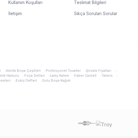
Kullanım Koşulları
Teslimat Bilgileri
İletişim
Sıkça Sorulan Sorular
i
•
Akrilik Boya Çeşitleri
•
Profesyonel Tuvaller
•
Şövale Fiyatları
•
mik Hamuru
•
Fırça Setleri
•
Lamy Kalem
•
Faber Castell
•
Talens
•
lemleri
•
Eskiz Defteri
•
Sulu Boya Kağıdı