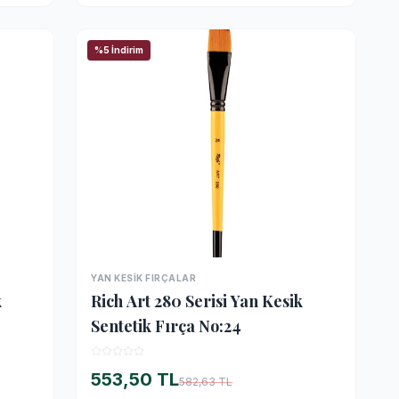
%5 İndirim
YAN KESIK FIRÇALAR
İNCELE
k
Rich Art 280 Serisi Yan Kesik
Sentetik Fırça No:24
553,50 TL
582,63 TL