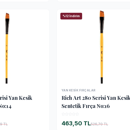
%12 İndirim
YAN KESIK FIRÇALAR
İNCELE
İNCELE
risi Yan Kesik
Rich Art 280 Serisi Yan Kesi
No:14
Sentetik Fırça No:16
463,50 TL
79 TL
526,70 TL