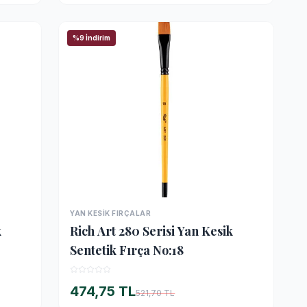
%9 İndirim
YAN KESIK FIRÇALAR
İNCELE
k
Rich Art 280 Serisi Yan Kesik
Sentetik Fırça No:18
474,75 TL
521,70 TL