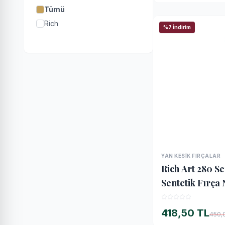
Tümü
Rich
%7 İndirim
YAN KESIK FIRÇALAR
Rich Art 280 Se
Sentetik Fırça 
418,50 TL
450,