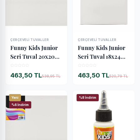
ÇERÇEVELI TUVALLER
ÇERÇEVELI TUVALLER
İNCELE
İNCELE
Funny Kids Junior
Funny Kids Junior
Seri Tuval 20x20
Seri Tuval 18x24
cm.
cm.
463,50 TL
463,50 TL
538,95 TL
520,79 TL
Yeni
%8 İndirim
%6 İndirim