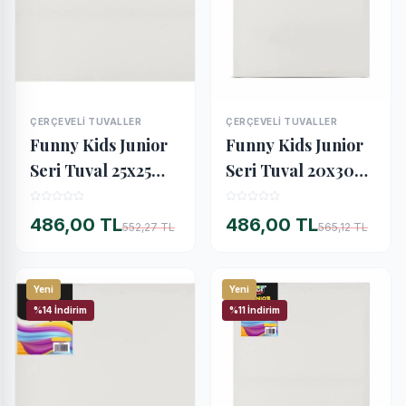
ÇERÇEVELI TUVALLER
ÇERÇEVELI TUVALLER
İNCELE
İNCELE
Funny Kids Junior
Funny Kids Junior
Seri Tuval 25x25
Seri Tuval 20x30
cm.
cm.
486,00 TL
486,00 TL
552,27 TL
565,12 TL
Yeni
Yeni
%14 İndirim
%11 İndirim