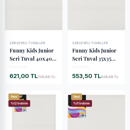
ÇERÇEVELI TUVALLER
ÇERÇEVELI TUVALLER
İNCELE
İNCELE
Funny Kids Junior
Funny Kids Junior
Seri Tuval 40x40
Seri Tuval 35x35
cm.
cm.
621,00 TL
553,50 TL
705,68 TL
628,98 TL
Yeni
Yeni
%12 İndirim
%11 İndirim