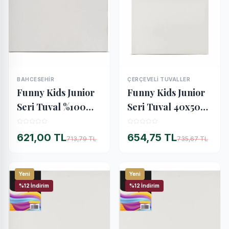
BAHCESEHİR
ÇERÇEVELI TUVALLER
İNCELE
İNCELE
Funny Kids Junior
Funny Kids Junior
Seri Tuval %100
Seri Tuval 40x50
Pamuk 40x40 Cm.
cm.
(16502)
621,00 TL
654,75 TL
713,79 TL
735,67 TL
Yeni
Yeni
%12 İndirim
%12 İndirim