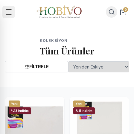
0
KOLEKSIYON
Tüm Ürünler
FİLTRELE
Yeni
Yeni
%13 İndirim
%11 İndirim