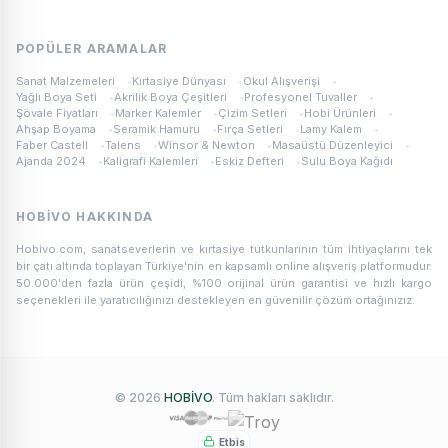
POPÜLER ARAMALAR
Sanat Malzemeleri
•
Kırtasiye Dünyası
•
Okul Alışverişi
•
Yağlı Boya Seti
•
Akrilik Boya Çeşitleri
•
Profesyonel Tuvaller
•
Şövale Fiyatları
•
Marker Kalemler
•
Çizim Setleri
•
Hobi Ürünleri
•
Ahşap Boyama
•
Seramik Hamuru
•
Fırça Setleri
•
Lamy Kalem
•
Faber Castell
•
Talens
•
Winsor & Newton
•
Masaüstü Düzenleyici
•
Ajanda 2024
•
Kaligrafi Kalemleri
•
Eskiz Defteri
•
Sulu Boya Kağıdı
HOBIVO HAKKINDA
Hobivo.com, sanatseverlerin ve kırtasiye tutkunlarının tüm ihtiyaçlarını tek
bir çatı altında toplayan Türkiye'nin en kapsamlı online alışveriş platformudur.
50.000'den fazla ürün çeşidi, %100 orijinal ürün garantisi ve hızlı kargo
seçenekleri ile yaratıcılığınızı destekleyen en güvenilir çözüm ortağınızız.
© 2026
HOBİVO
. Tüm hakları saklıdır.
Etbis