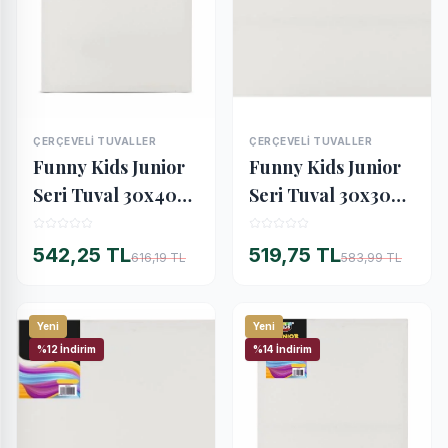
ÇERÇEVELI TUVALLER
ÇERÇEVELI TUVALLER
İNCELE
İNCELE
Funny Kids Junior
Funny Kids Junior
Seri Tuval 30x40
Seri Tuval 30x30
cm.
cm.
542,25 TL
519,75 TL
616,19 TL
583,99 TL
Yeni
Yeni
%12 İndirim
%14 İndirim