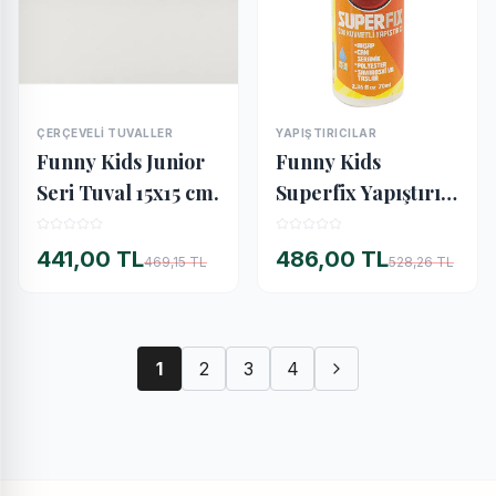
ÇERÇEVELI TUVALLER
YAPIŞTIRICILAR
İNCELE
İNCELE
Funny Kids Junior
Funny Kids
Seri Tuval 15x15 cm.
Superfix Yapıştırıcı
60 cc.
441,00 TL
486,00 TL
469,15 TL
528,26 TL
1
2
3
4