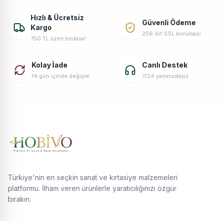
Hızlı & Ücretsiz
Güvenli Ödeme
Kargo
256-bit SSL koruması
750 TL üzeri bedava!
Kolay İade
Canlı Destek
14 gün içinde değişim
7/24 yanınızdayız
Türkiye'nin en seçkin sanat ve kırtasiye malzemeleri
platformu. İlham veren ürünlerle yaratıcılığınızı özgür
bırakın.