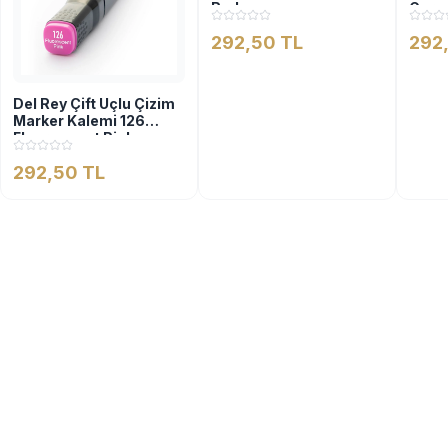
Red
Gera
292,50 TL
292
Del Rey Çift Uçlu Çizim
Marker Kalemi 126
Fluorescent Pink
292,50 TL