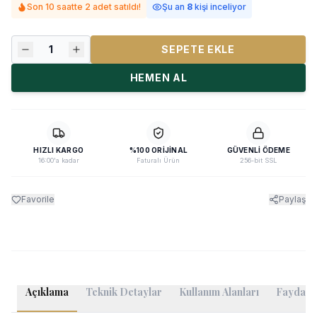
Son 10 saatte 2 adet satıldı!
Şu an
8
kişi inceliyor
1
SEPETE EKLE
HEMEN AL
HIZLI KARGO
%100 ORIJINAL
GÜVENLI ÖDEME
16:00'a kadar
Faturalı Ürün
256-bit SSL
Favorile
Paylaş
Açıklama
Teknik Detaylar
Kullanım Alanları
Faydalı B