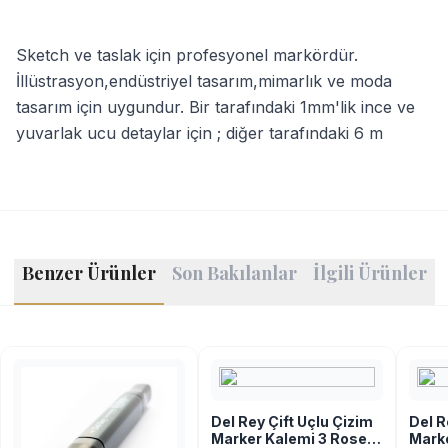
Sketch ve taslak için profesyonel markördür.
İllüstrasyon,endüstriyel tasarım,mimarlık ve moda
tasarım için uygundur. Bir tarafındaki 1mm'lik ince ve
yuvarlak ucu detaylar için ; diğer tarafındaki 6 m
Benzer Ürünler
Son Bakılanlar
İlgili Ürünler
Del Rey Çift Uçlu Çizim
Del R
Marker Kalemi 3 Rose
Marke