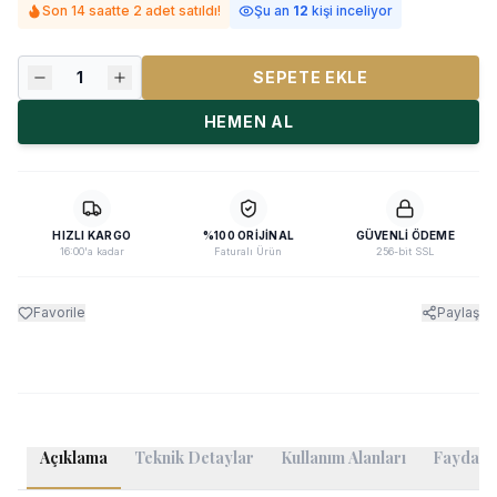
Son 14 saatte 2 adet satıldı!
Şu an
12
kişi inceliyor
1
SEPETE EKLE
HEMEN AL
HIZLI KARGO
%100 ORIJINAL
GÜVENLI ÖDEME
16:00'a kadar
Faturalı Ürün
256-bit SSL
Favorile
Paylaş
Açıklama
Teknik Detaylar
Kullanım Alanları
Faydalı B