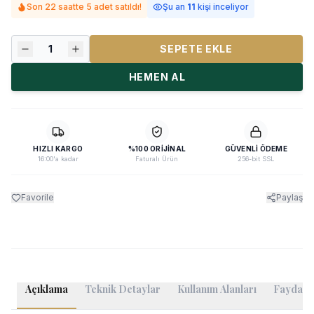
Son 22 saatte 5 adet satıldı!
Şu an
11
kişi inceliyor
1
SEPETE EKLE
HEMEN AL
HIZLI KARGO
%100 ORIJINAL
GÜVENLI ÖDEME
16:00'a kadar
Faturalı Ürün
256-bit SSL
Favorile
Paylaş
Açıklama
Teknik Detaylar
Kullanım Alanları
Faydalı B