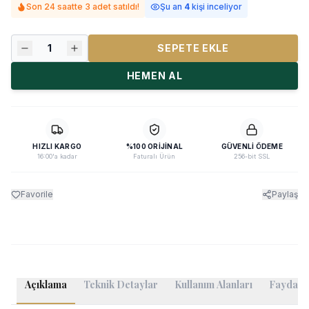
Son 24 saatte 3 adet satıldı!
Şu an
4
kişi inceliyor
1
SEPETE EKLE
HEMEN AL
HIZLI KARGO
%100 ORIJINAL
GÜVENLI ÖDEME
16:00'a kadar
Faturalı Ürün
256-bit SSL
Favorile
Paylaş
Açıklama
Teknik Detaylar
Kullanım Alanları
Faydalı B