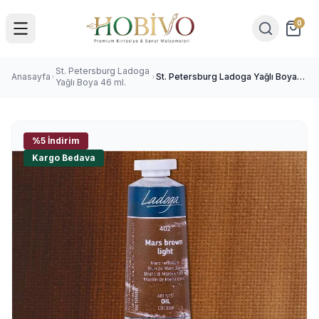
0
St. Petersburg Ladoga
Anasayfa
St. Petersburg Ladoga Yağlı Boya
Yağlı Boya 46 ml.
46 ml. 402 Mars Brown Light
%5 İndirim
Kargo Bedava