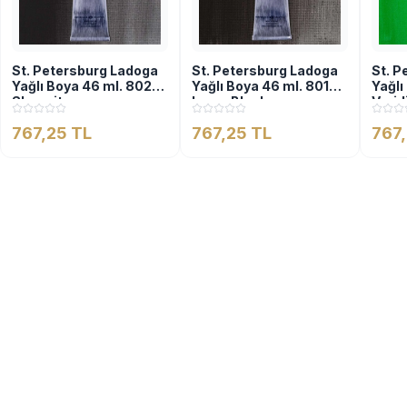
St. Petersburg Ladoga
St. Petersburg Ladoga
St. P
Yağlı Boya 46 ml. 802
Yağlı Boya 46 ml. 801
Yağlı
Shungit
Lamp Black
Verid
767,25 TL
767,25 TL
767