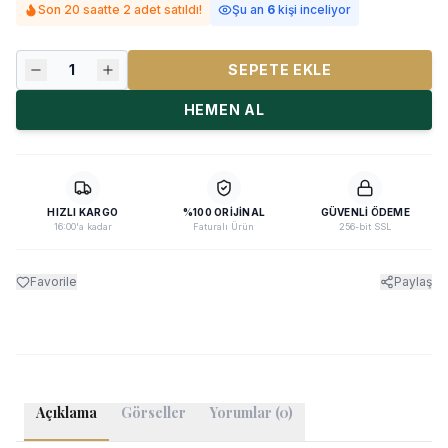
Son 20 saatte 2 adet satıldı!
Şu an
6
kişi inceliyor
1
SEPETE EKLE
HEMEN AL
HIZLI KARGO
%100 ORIJINAL
GÜVENLI ÖDEME
16:00'a kadar
Faturalı Ürün
256-bit SSL
Favorile
Paylaş
Açıklama
Görseller
Yorumlar (0)