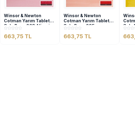
Winsor & Newton
Winsor & Newton
Wins
Cotman Yarım Tablet
Cotman Yarım Tablet
Cotm
Sulu Boya 003 Alizarin
Sulu Boya 095
Sulu 
Crimson Hue
Cadmium Red Hue
Cadm
663,75 TL
663,75 TL
663